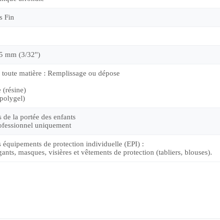
s Fin
35 mm (3/32'')
e toute matière : Remplissage ou dépose
 (résine)
polygel)
s de la portée des enfants
ofessionnel uniquement
s équipements de protection individuelle (EPI) :
gants, masques, visières et vêtements de protection (tabliers, blouses).