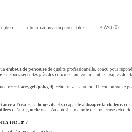
⭐ Avis (0)
ription
ℹ️ Informations complémentaires
 un
embout de ponceuse
de qualité professionnelle, conçu pour répon
 les zones sensibles près des cuticules tout en limitant les risques de ble
u encore l’
acrygel (polygel)
, cette fraise est un outil incontournable po
stance à l’usure
, sa
longévité
et sa capacité à
dissiper la chaleur
, ce 
itiers
qu’aux
gauchers
et s’adapte à la majorité des ponceuses électriq
rain Très Fin ?
 le gel, l’acrygel et la résine.