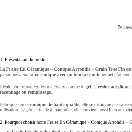
📝 Desc
1. Présentation du produit
La
Fraise En Céramique – Conique Arrondie – Grain Très Fin
est
passionnés. Sa forme
conique avec un bout arrondi
permet d’atteindre
Idéale pour travailler des matériaux comme le
gel
, la
résine acrylique
o
façonnage ou remplissage
.
Fabriquée en
céramique de haute qualité
, elle se distingue par sa
rési
utilisation. Légère et facile à manipuler, elle convient aussi bien aux
dro
2. Pourquoi choisir notre Fraise En Céramique – Conique Arrondie – G
Grain très fin polyvalent
: parfait pour le travail de précision sur