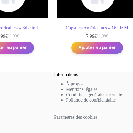
ricaines – Stiletto L
Capsules Américaines – Ovale M
,99
€
7,99
€
11,99
€
11,99
€
Le
Le
Le
Le
prix
prix
prix
prix
ter au panier
Ajouter au panier
initial
actuel
initial
actuel
était :
est :
était :
est :
11,99€.
7,99€.
11,99€.
7,99€.
Informations
À propos
Mentions légales
Conditions générales de vente
Politique de confidentialité
Paramètres des cookies