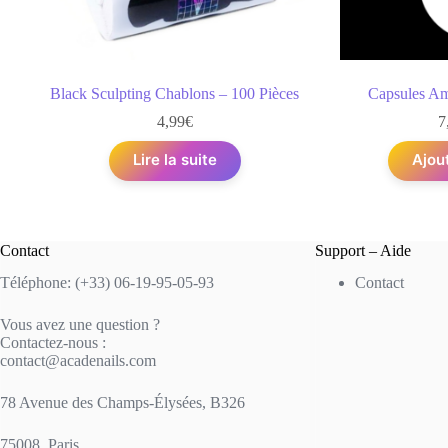
Black Sculpting Chablons – 100 Pièces
Capsules Amé
4,99
€
7
Lire la suite
Ajou
Contact
Support – Aide
Téléphone: (+33) 06-19-95-05-93
Contact
Vous avez une question ?
Contactez-nous :
contact@acadenails.com
78 Avenue des Champs-Élysées, B326
75008, Paris