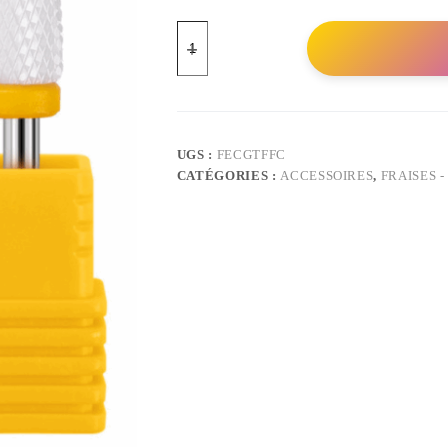
quantité
de
Fraise
En
Céramique
–
Conique
Arrondie
UGS :
FECGTFFC
–
CATÉGORIES :
ACCESSOIRES
,
FRAISES 
Grain
Très
Fin