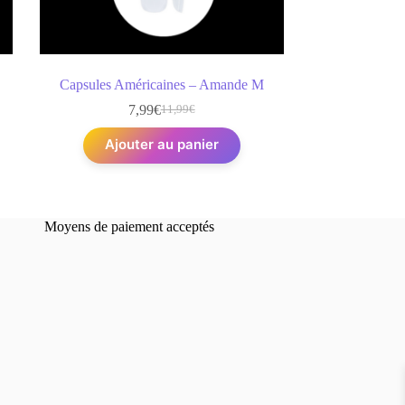
Capsules Américaines – Amande M
7,99
€
11,99
€
Le
Le
prix
prix
Ajouter au panier
initial
actuel
était :
est :
11,99€.
7,99€.
Moyens de paiement acceptés