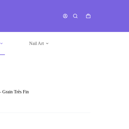
Panier
d’achat
Nail Art
Formations
E-books
 Grain Très Fin