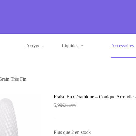
Acrygels
Liquides
Accessoires
rain Très Fin
Fraise En Céramique – Conique Arrondie –
5,99
€
11,99
€
Le
Le
prix
prix
initial
actuel
était :
est :
11,99€.
5,99€.
Plus que 2 en stock