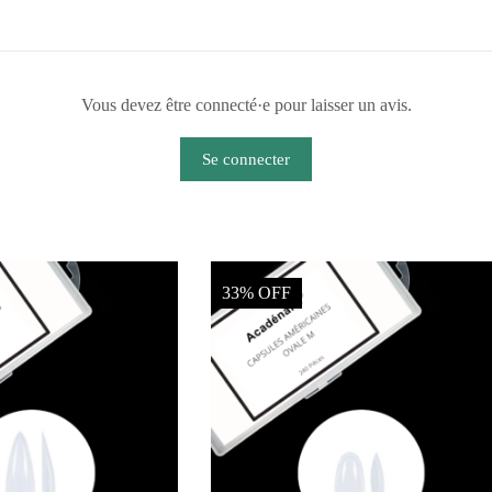
Vous devez être connecté·e pour laisser un avis.
Se connecter
33% OFF