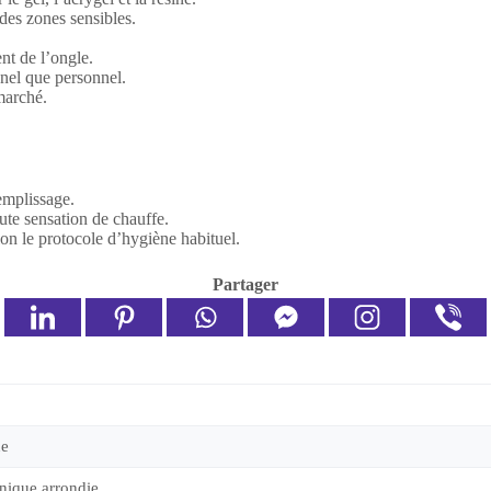
 des zones sensibles.
nt de l’ongle.
nel que personnel.
marché.
remplissage.
ute sensation de chauffe.
lon le protocole d’hygiène habituel.
Partager
ue
nique arrondie