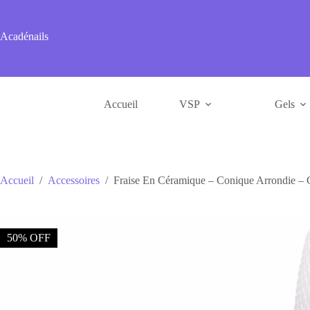
Passer
au
contenu
Acadénails
Accueil
VSP
Gels
Accueil
/
Accessoires
/
Fraise En Céramique – Conique Arrondie – G
50% OFF