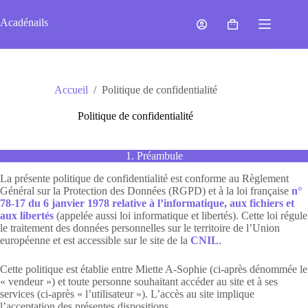
Passer
au
Acadénails
Panier
contenu
d’achat
Accueil
/
Politique de confidentialité
Politique de confidentialité
1. Préambule
La présente politique de confidentialité est conforme au Règlement
Général sur la Protection des Données (RGPD) et à la loi française
n°
78-17 du 6 janvier 1978 relative à l’informatique, aux fichiers et
aux libertés
(appelée aussi loi informatique et libertés). Cette loi régule
le traitement des données personnelles sur le territoire de l’Union
européenne et est accessible sur le site de la
CNIL
.
Cette politique est établie entre Miette A-Sophie (ci-après dénommée le
« vendeur ») et toute personne souhaitant accéder au site et à ses
services (ci-après « l’utilisateur »). L’accès au site implique
l’acceptation des présentes dispositions.