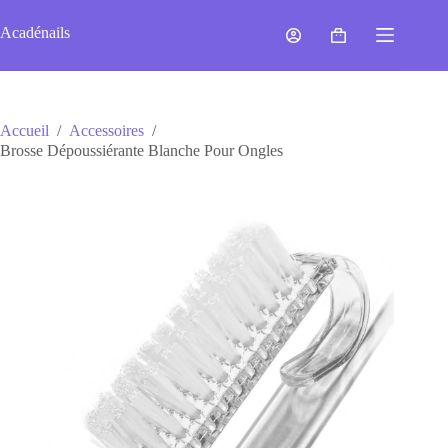
Passer
au
Acadénails
Panier
contenu
d’achat
Accueil
/
Accessoires
/
Brosse Dépoussiérante Blanche Pour Ongles