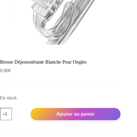
Brosse Dépoussiérante Blanche Pour Ongles
0,90
€
En stock
quantité
Ajouter au panier
de
Brosse
Dépoussiérante
Blanche
Pour