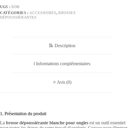
Ongles
UGS :
BDB
CATÉGORIES :
ACCESSOIRES
,
BROSSES
DÉPOUSSIÉRANTES
📝 Description
ℹ️ Informations complémentaires
⭐ Avis (0)
1. Présentation du produit
La
brosse dépoussiérante blanche pour ongles
est un outil essentiel
pour toutes les étapes de votre travail d’onglerie. Conçue pour éliminer