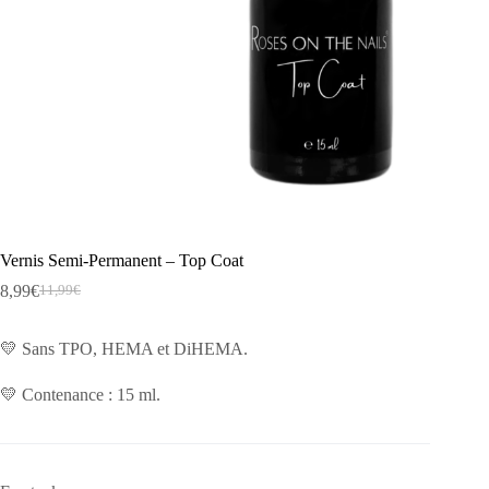
Vernis Semi-Permanent – Top Coat
8,99
€
11,99
€
Le
Le
prix
prix
initial
actuel
💛 Sans TPO, HEMA et DiHEMA.
était :
est :
11,99€.
8,99€.
💛 Contenance : 15 ml.