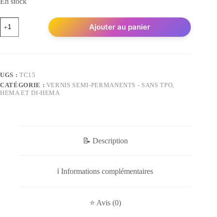
En stock
quantité
Ajouter au panier
de
Vernis
Semi-
Permanent
-
Top
UGS :
TC15
Coat
CATÉGORIE :
VERNIS SEMI-PERMANENTS - SANS TPO,
HEMA ET DI-HEMA
📝 Description
ℹ️ Informations complémentaires
⭐ Avis (0)