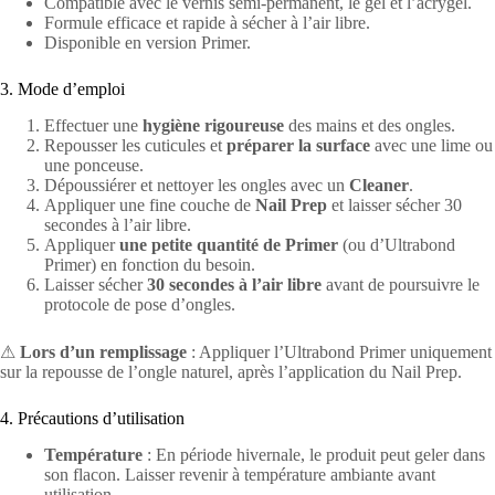
Compatible avec le vernis semi-permanent, le gel et l’acrygel.
Formule efficace et rapide à sécher à l’air libre.
Disponible en version Primer.
3. Mode d’emploi
Effectuer une
hygiène rigoureuse
des mains et des ongles.
Repousser les cuticules et
préparer la surface
avec une lime ou
une ponceuse.
Dépoussiérer et nettoyer les ongles avec un
Cleaner
.
Appliquer une fine couche de
Nail Prep
et laisser sécher 30
secondes à l’air libre.
Appliquer
une petite quantité de Primer
(ou d’Ultrabond
Primer) en fonction du besoin.
Laisser sécher
30 secondes à l’air libre
avant de poursuivre le
protocole de pose d’ongles.
⚠
Lors d’un remplissage
: Appliquer l’Ultrabond Primer uniquement
sur la repousse de l’ongle naturel, après l’application du Nail Prep.
4. Précautions d’utilisation
Température
: En période hivernale, le produit peut geler dans
son flacon. Laisser revenir à température ambiante avant
utilisation.