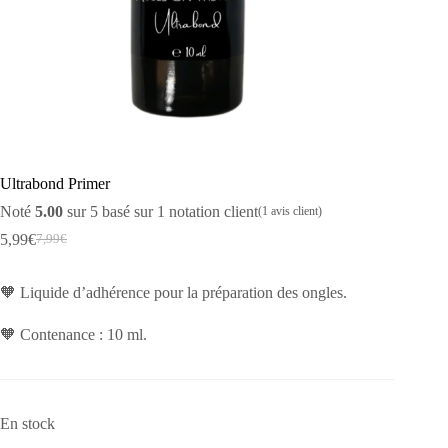
Ultrabond Primer
Noté
5.00
sur 5 basé sur
1
notation client
(
1
avis client)
5,99
€
7,99
€
Le
Le
prix
prix
initial
actuel
🧡 Liquide d’adhérence pour la préparation des ongles.
était :
est :
7,99€.
5,99€.
🧡 Contenance : 10 ml.
En stock