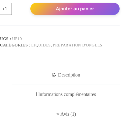
quantité
Ajouter au panier
de
Ultrabond
Primer
UGS :
UP10
CATÉGORIES :
LIQUIDES
,
PRÉPARATION D'ONGLES
📝 Description
ℹ️ Informations complémentaires
⭐ Avis (1)