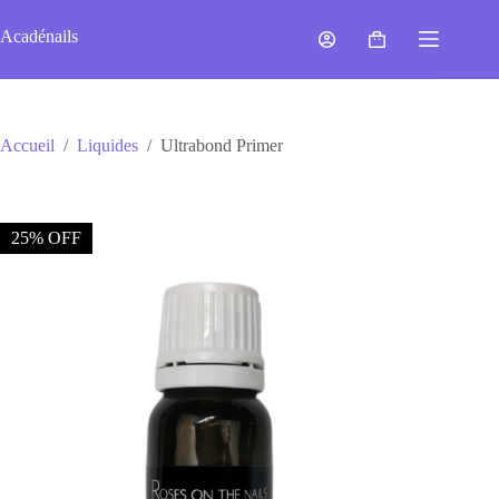
Passer
au
Acadénails
Panier
contenu
d’achat
Accueil
/
Liquides
/
Ultrabond Primer
25% OFF