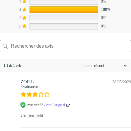
4
0%
3
100%
2
0%
1
0%
1-1 de 1 avis
ZOE L.
28/05/2023
Évaluateur
Avis vérifié -
voir l’original
Un peu petit