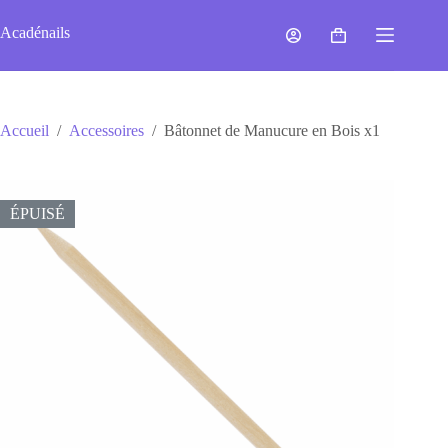
Passer
au
Acadénails
Panier
contenu
d’achat
Accueil
/
Accessoires
/
Bâtonnet de Manucure en Bois x1
ÉPUISÉ