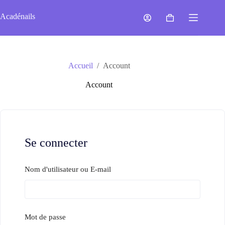
Passer
au
Acadénails
Panier
contenu
d’achat
Accueil
/
Account
Account
Se connecter
Nom d'utilisateur ou E-mail
Mot de passe